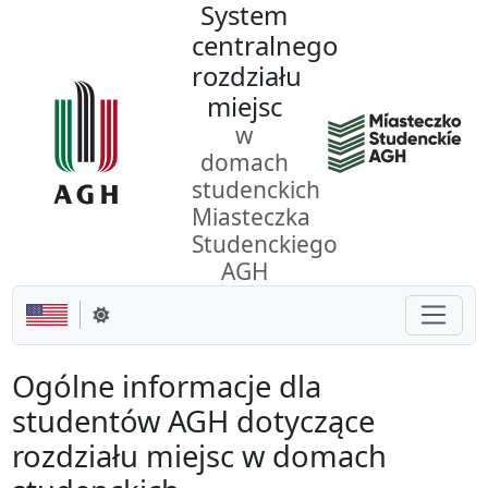
System
Przejdź do dokumentu
centralnego
rozdziału
miejsc
w
domach
studenckich
Miasteczka
Studenckiego
AGH
Pokaż/
Zmień motyw
Ogólne informacje dla
studentów AGH dotyczące
rozdziału miejsc w domach