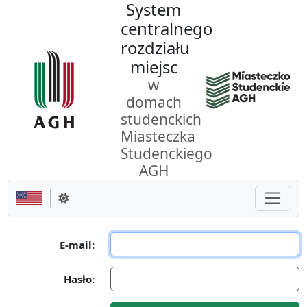
System
Przejdź do dokumentu
centralnego
rozdziału
miejsc
w
domach
studenckich
Miasteczka
Studenckiego
AGH
Pokaż/
Zmień motyw
E-mail:
Hasło: