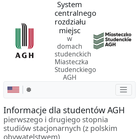
System
Przejdź do dokumentu
centralnego
rozdziału
miejsc
w
domach
studenckich
Miasteczka
Studenckiego
AGH
Pokaż/
Zmień motyw
Informacje dla studentów AGH
pierwszego i drugiego stopnia
studiów stacjonarnych (z polskim
obywatelstwem)