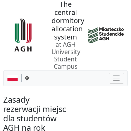
The
Go to the content
central
dormitory
allocation
system
at AGH
University
Student
Campus
Toggle
Change theme
Zasady
rezerwacji miejsc
dla studentów
AGH na rok