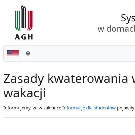
Przejdź do dokumentu
Sys
w domach
Zmień motyw
Zasady kwaterowania 
wakacji
Informujemy, że w zakładce
Informacje dla studentów
pojawiły