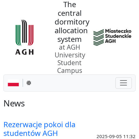
The
Go to the content
central
dormitory
allocation
system
at AGH
University
Student
Campus
Toggle
Change theme
News
Rezerwacje pokoi dla
studentów AGH
2025-09-05 11:32