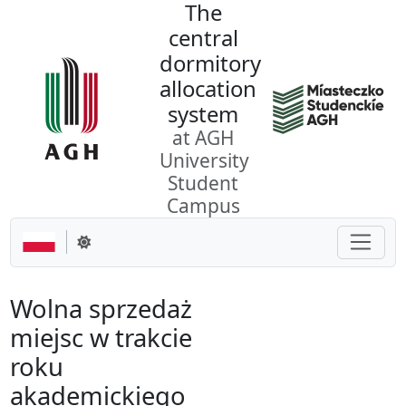
The
Go to the content
central
dormitory
allocation
system
at AGH
University
Student
Campus
Toggle
Change theme
Wolna sprzedaż
miejsc w trakcie
roku
akademickiego