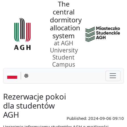
The
Go to the content
central
dormitory
allocation
system
at AGH
University
Student
Campus
Toggle
Change theme
Rezerwacje pokoi
dla studentów
AGH
Published:
2024-09-06 09:10
Uprzejmie informujemy studentów AGH o możliwości