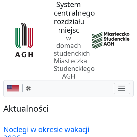
System
Przejdź do dokumentu
centralnego
rozdziału
miejsc
w
domach
studenckich
Miasteczka
Studenckiego
AGH
Pokaż/
Zmień motyw
Aktualności
Noclegi w okresie wakacji