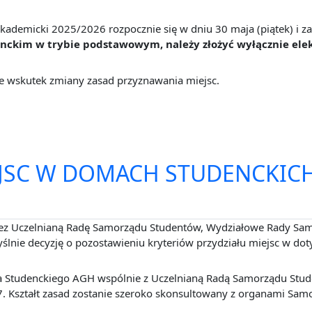
emicki 2025/2026 rozpocznie się w dniu 30 maja (piątek) i zak
nckim w trybie podstawowym, należy złożyć wyłącznie elekt
e wskutek zmiany zasad przyznawania miejsc.
JSC W DOMACH STUDENCKICH
rzez Uczelnianą Radę Samorządu Studentów, Wydziałowe Rady S
lnie decyzję o pozostawieniu kryteriów przydziału miejsc w doty
 Studenckiego AGH wspólnie z Uczelnianą Radą Samorządu Stude
7. Kształt zasad zostanie szeroko skonsultowany z organami S