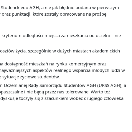
 Studenckiego AGH, a nie jak błędnie podano w pierwszym
raz punktacji, które zostały opracowane na prośbę
ryterium odległości miejsca zamieszkania od uczelni – nie
kosztów życia, szczególnie w dużych miastach akademickich
ona dostępność mieszkań na rynku komercyjnym oraz
 najważniejszych aspektów realnego wsparcia młodych ludzi w
e sytuacje życiowe studentów.
sem Uczelnianej Rady Samorządu Studentów AGH (URSS AGH), a
dopuszczalne i nie będą przez nas tolerowane. Warto też
dyskusje toczyły się z szacunkiem wobec drugiego człowieka.