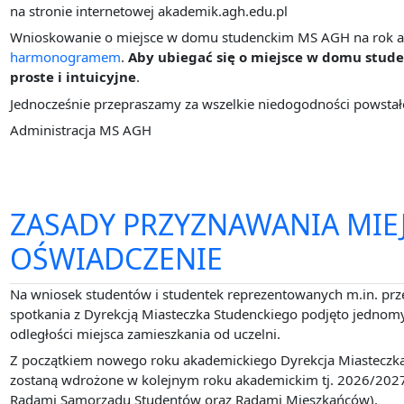
na stronie internetowej akademik.agh.edu.pl
Wnioskowanie o miejsce w domu studenckim MS AGH na rok akad
harmonogramem
.
Aby ubiegać się o miejsce w domu stude
proste i intuicyjne
.
Jednocześnie przepraszamy za wszelkie niedogodności powstał
Administracja MS AGH
ZASADY PRZYZNAWANIA MIE
OŚWIADCZENIE
Na wniosek studentów i studentek reprezentowanych m.in. p
spotkania z Dyrekcją Miasteczka Studenckiego podjęto jednomyś
odległości miejsca zamieszkania od uczelni.
Z początkiem nowego roku akademickiego Dyrekcja Miasteczka
zostaną wdrożone w kolejnym roku akademickim tj. 2026/202
Radami Samorządu Studentów oraz Radami Mieszkańców).