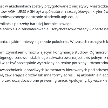
c w akademikach zostały przygotowane z inicjatywy Miasteczka
ntów AGH. URSS AGH był współautorem szczegółowych kryteriów o
mieszczonego na stronie akademik.agh.edu.pl.
ikała z potrzeby bardziej kompleksowego i
ących się o zakwaterowanie. Dotychczasowe zasady – oparte na k
ia, z jakimi mierzy się młode pokolenie. W czasach rosnących 
zowym czynnikiem umożliwiającym kontynuację studiów. Ogranicz
tępnego cenowo i stabilnego zakwaterowania jest dziś jednym z
i więc być szczególnie wyczulony na realne potrzeby i różnorodn
zpowszechnianiu obraźliwych komentarzy kierowanych pod adre
nia, zawierające groźby lub inne formy agresji, są absolutnie nie
li przekroczą dozwolone prawem granice. Apelujemy, by wszelkie 