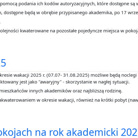
pomocą podania ich kodów autoryzacyjnych, które dostępne są w
 dostępne będą w obrębie przypisanego akademika, po 17 wrze
.
kolejności kwaterowane na pozostałe pojedyncze miejsca w pokoj
25
kresie wakacji 2025 r. (07.07- 31.08.2025) możliwe będą nocleg
towany jest jako "awaryjny" - skorzystanie w nagłej sytuacji.
 mieszkańców innych akademików oraz najbliższą rodzinę.
kwaterowaniem w okresie wakacji, również na krótki pobyt (naw
pokojach na rok akademicki 20