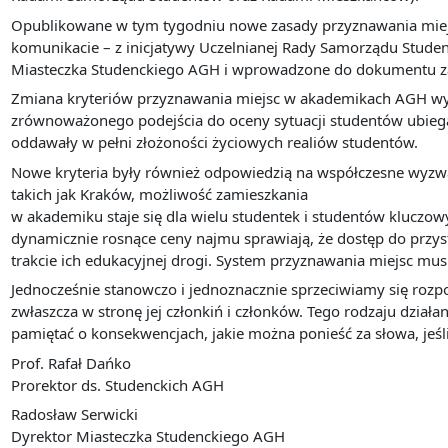
Opublikowane w tym tygodniu nowe zasady przyznawania miejs
komunikacie – z inicjatywy Uczelnianej Rady Samorządu Stude
Miasteczka Studenckiego AGH i wprowadzone do dokumentu za
Zmiana kryteriów przyznawania miejsc w akademikach AGH wyn
zrównoważonego podejścia do oceny sytuacji studentów ubiegaj
oddawały w pełni złożoności życiowych realiów studentów.
Nowe kryteria były również odpowiedzią na współczesne wyzwan
takich jak Kraków, możliwość zamieszkania
w akademiku staje się dla wielu studentek i studentów kluc
dynamicznie rosnące ceny najmu sprawiają, że dostęp do przys
trakcie ich edukacyjnej drogi. System przyznawania miejsc mus
Jednocześnie stanowczo i jednoznacznie sprzeciwiamy się ro
zwłaszcza w stronę jej członkiń i członków. Tego rodzaju działa
pamiętać o konsekwencjach, jakie można ponieść za słowa, jeś
Prof. Rafał Dańko
Prorektor ds. Studenckich AGH
Radosław Serwicki
Dyrektor Miasteczka Studenckiego AGH